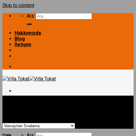
Skip to content
Ara:
Hakkımızda
Blog
İletişim
Ana Sayfa
/
Alan (m²) ürün
/
92
ANASAYFA
Filtrele
TEK KATLI PREFABRİK EV
DUBLEKS PREFABRİK EV
Gösterilen sonuç sayısı: 4
LÜKS VİLLA
İLETİŞİM
Ara:
Fiyat