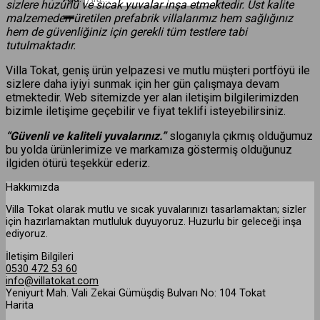
sizlere huzurlu ve sıcak yuvalar inşa etmektedir. Üst kalite
malzemeden üretilen prefabrik villalarımız hem sağlığınız
hem de güvenliğiniz için gerekli tüm testlere tabi
tutulmaktadır.
Villa Tokat, geniş ürün yelpazesi ve mutlu müşteri portföyü ile
sizlere daha iyiyi sunmak için her gün çalışmaya devam
etmektedir. Web sitemizde yer alan iletişim bilgilerimizden
bizimle iletişime geçebilir ve fiyat teklifi isteyebilirsiniz.
“Güvenli ve kaliteli yuvalarınız.”
sloganıyla çıkmış olduğumuz
bu yolda ürünlerimize ve markamıza göstermiş olduğunuz
ilgiden ötürü teşekkür ederiz.
Hakkımızda
Villa Tokat olarak mutlu ve sıcak yuvalarınızı tasarlamaktan; sizler
için hazırlamaktan mutluluk duyuyoruz. Huzurlu bir geleceği inşa
ediyoruz.
İletişim Bilgileri
0530 472 53 60
info@villatokat.com
Yeniyurt Mah. Vali Zekai Gümüşdiş Bulvarı No: 104 Tokat
Harita