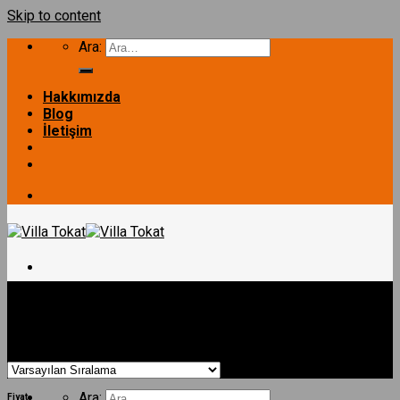
Skip to content
Ara:
Hakkımızda
Blog
İletişim
Ana Sayfa
/
Alan (m²) ürün
/
81
ANASAYFA
Filtrele
TEK KATLI PREFABRİK EV
DUBLEKS PREFABRİK EV
Gösterilen sonuç sayısı: 4
LÜKS VİLLA
İLETİŞİM
Ara:
Fiyat