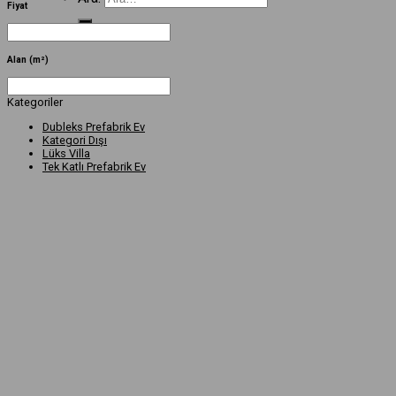
Fiyat
Alan (m²)
Kategoriler
Dubleks Prefabrik Ev
Kategori Dışı
Lüks Villa
Tek Katlı Prefabrik Ev