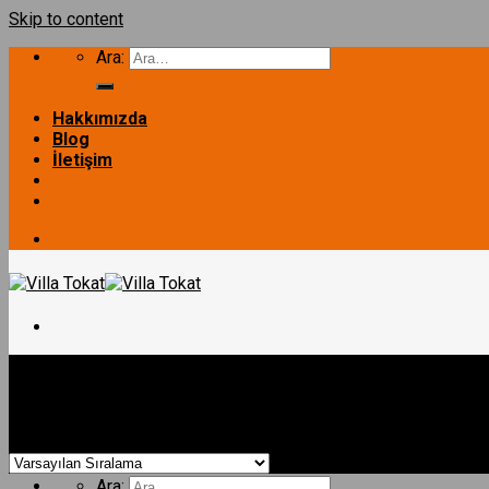
Skip to content
Ara:
Hakkımızda
Blog
İletişim
Ana Sayfa
ANASAYFA
/
Dış Duvar ürün
/
6 cm
Filtrele
TEK KATLI PREFABRİK EV
DUBLEKS PREFABRİK EV
Gösterilen sonuç sayısı: 3
LÜKS VİLLA
İLETİŞİM
Ara: