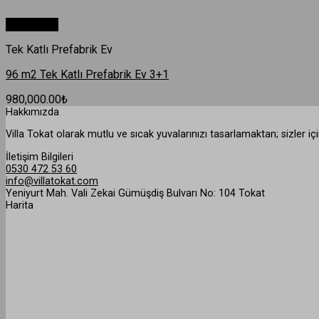
Hızlı Bakış
Tek Katlı Prefabrik Ev
96 m2 Tek Katlı Prefabrik Ev 3+1
980,000.00
₺
Hakkımızda
Villa Tokat olarak mutlu ve sıcak yuvalarınızı tasarlamaktan; sizler 
İletişim Bilgileri
0530 472 53 60
info@villatokat.com
Yeniyurt Mah. Vali Zekai Gümüşdiş Bulvarı No: 104 Tokat
Harita