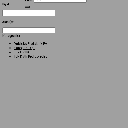
Fiyat
Alan (m²)
Kategoriler
Dubleks Prefabrik Ev
Kategori Dışı
Lüks Villa
Tek Katlı Prefabrik Ev