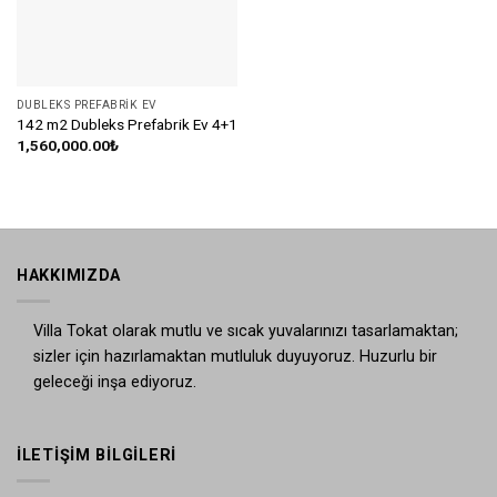
DUBLEKS PREFABRIK EV
142 m2 Dubleks Prefabrik Ev 4+1
1,560,000.00
₺
HAKKIMIZDA
Villa Tokat olarak mutlu ve sıcak yuvalarınızı tasarlamaktan;
sizler için hazırlamaktan mutluluk duyuyoruz. Huzurlu bir
geleceği inşa ediyoruz.
İLETIŞIM BILGILERI