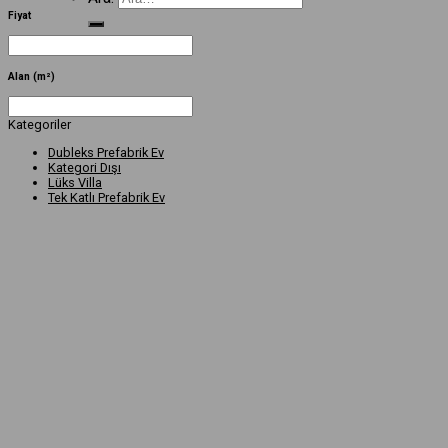
Fiyat
Alan (m²)
Kategoriler
Dubleks Prefabrik Ev
Kategori Dışı
Lüks Villa
Tek Katlı Prefabrik Ev