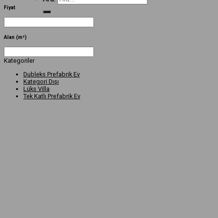
Fiyat
Alan (m²)
Kategoriler
Dubleks Prefabrik Ev
Kategori Dışı
Lüks Villa
Tek Katlı Prefabrik Ev