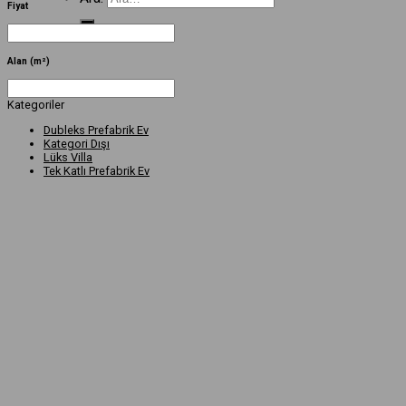
Fiyat
Alan (m²)
Kategoriler
Dubleks Prefabrik Ev
Kategori Dışı
Lüks Villa
Tek Katlı Prefabrik Ev