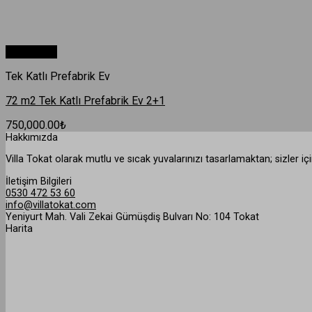
Hızlı Bakış
Tek Katlı Prefabrik Ev
72 m2 Tek Katlı Prefabrik Ev 2+1
750,000.00
₺
Hakkımızda
Villa Tokat olarak mutlu ve sıcak yuvalarınızı tasarlamaktan; sizler 
İletişim Bilgileri
0530 472 53 60
info@villatokat.com
Yeniyurt Mah. Vali Zekai Gümüşdiş Bulvarı No: 104 Tokat
Harita