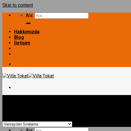
Skip to content
Ara:
Hakkımızda
Blog
İletişim
Ana Sayfa
ANASAYFA
/
Ürünler “72 metrekare prefabrik” olarak etiketlendi
Filtrele
TEK KATLI PREFABRİK EV
DUBLEKS PREFABRİK EV
Tek bir sonuç gösteriliyor
LÜKS VİLLA
İLETİŞİM
Ara: