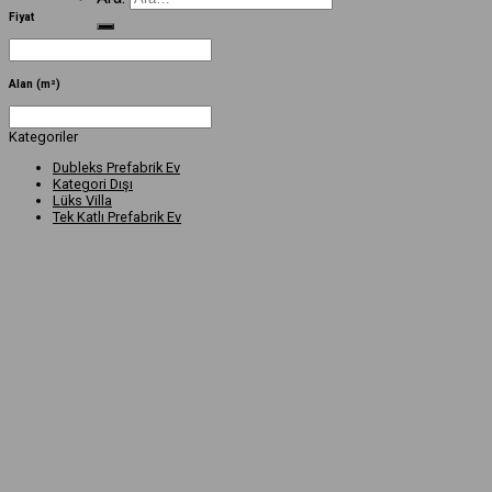
Fiyat
Alan (m²)
Kategoriler
Dubleks Prefabrik Ev
Kategori Dışı
Lüks Villa
Tek Katlı Prefabrik Ev