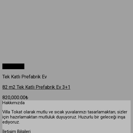
Hızlı Bakış
Tek Katlı Prefabrik Ev
82 m2 Tek Katlı Prefabrik Ev 3+1
820,000.00
₺
Hakkımızda
Villa Tokat olarak mutlu ve sıcak yuvalarınızı tasarlamaktan; sizler
için hazırlamaktan mutluluk duyuyoruz. Huzurlu bir geleceği inşa
ediyoruz.
İletişim Bilgileri