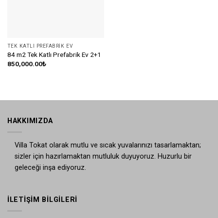
TEK KATLI PREFABRIK EV
84 m2 Tek Katlı Prefabrik Ev 2+1
850,000.00
₺
HAKKIMIZDA
Villa Tokat olarak mutlu ve sıcak yuvalarınızı tasarlamaktan;
sizler için hazırlamaktan mutluluk duyuyoruz. Huzurlu bir
geleceği inşa ediyoruz.
İLETIŞIM BILGILERI