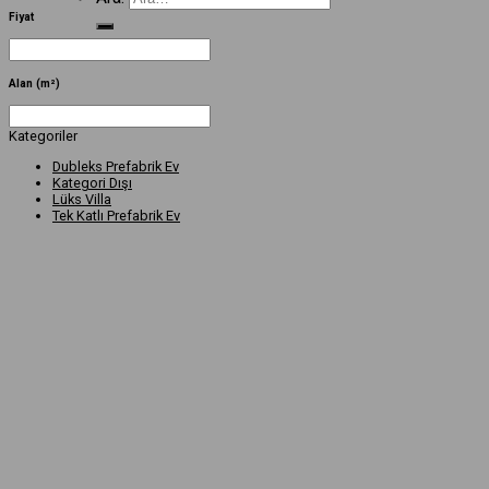
Fiyat
Alan (m²)
Kategoriler
Dubleks Prefabrik Ev
Kategori Dışı
Lüks Villa
Tek Katlı Prefabrik Ev