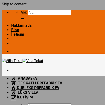
Skip to content
Ara:
Hakkımızda
Blog
İletişim
ANASAYFA
TEK KATLI PREFABRİK EV
DUBLEKS PREFABRİK EV
LÜKS VİLLA
İLETİŞİM