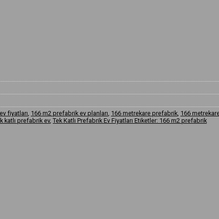
v fiyatları
,
166 m2 prefabrik ev planları
,
166 metrekare prefabrik
,
166 metrekare
k katlı prefabrik ev
,
Tek Katlı Prefabrik Ev Fiyatları Etiketler: 166 m2 prefabrik