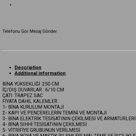
Telefonu Gör
Mesaj Gönder
Description
Additional information
BİNA YÜKSEKLİĞİ :250 CM
İÇ/DIŞ DUVARLAR : 6/10 CM
ÇATI :TRAPEZ SAC
FİYATA DAHİL KALEMLER :
1- BİNA KURULUM MONTAJI
2- KAPI VE PENCERELERİN TEMİNİ VE MONTAJI
3- BİNA ELEKTRİK TESİSATININ ÇEKİLMESİ VE ARMATÜRLER
4- BİNA SIHHİ TESİSATININ ÇEKİLMESİ
5- VİTRİFİYE GRUBUNUN VERİLMESİ
6- BİNA BOYA VE MASTİK İŞLEMLERİ MALZEME VE İŞÇİLİKLE