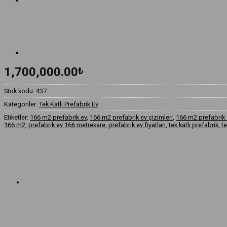
1,700,000.00
₺
Stok kodu:
437
Kategoriler:
Tek Katlı Prefabrik Ev
Etiketler:
166 m2 prefabrik ev
,
166 m2 prefabrik ev çizimleri
,
166 m2 prefabrik e
166 m2
,
prefabrik ev 166 metrekare
,
prefabrik ev fiyatları
,
tek katlı prefabrik
,
te