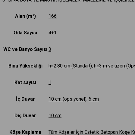
Alan (m²)
166
Oda Sayısı
4+1
WC ve Banyo Sayısı
3
Bina Yüksekliği
h=2.80 cm (Standart), h=3 m ve üzeri (Ops
Kat sayısı
1
İç Duvar
10 cm (opsiyonel)
,
6 cm
Dış Duvar
10 cm
Köşe Kaplama
Tüm Köşeler İçin Estetik Betopan Köşe 