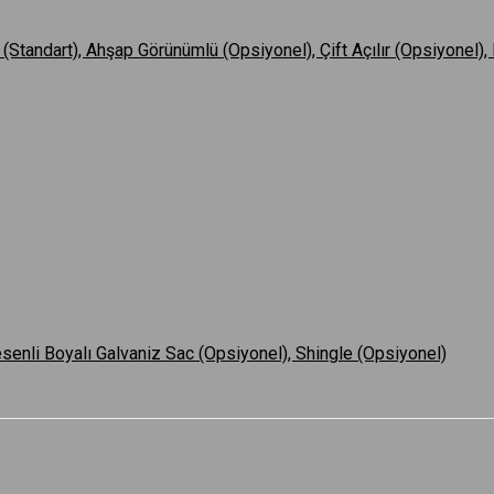
Standart), Ahşap Görünümlü (Opsiyonel), Çift Açılır (Opsiyonel), 
esenli Boyalı Galvaniz Sac (Opsiyonel), Shingle (Opsiyonel)