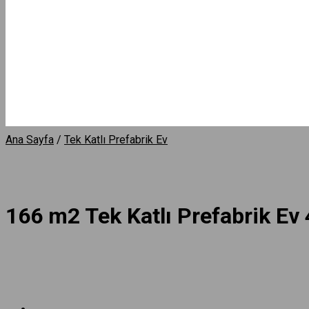
Ana Sayfa
/
Tek Katlı Prefabrik Ev
166 m2 Tek Katlı Prefabrik Ev