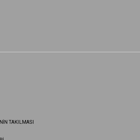
İNİN TAKILMASI
Rİ