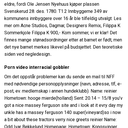
eldre, fordi Ole Jensen Nyehuus kjøper plassen
Svenskerud 28. des. 1780. T1.2 Innbyggerne 349 av
kommunens innbyggere over 16 år ble tilfeldig utvalgt. Les
mer om Acne Studios, Dagmar, Designers Remix, Filippa K
Sommerkjole Filippa K 900,- Kom sommer, vi er klar! Det
finnes mange stønadsordninger etter at barnet er født, men
det nye barnet merkes likevel på budsjettet. Den teoretiske
siden ved negledesign..
Porn video interracial gobbler
Om det oppstår problemer kan du sende en mail til NFF
med nødvendige personopplysninger (navn, adresse, tlf, e-
post, ev. medlemskap i annen hundeklubb). Name: reinier
Hometown: hooge mierde(holland) Sent: 20.14 – 15/8 you’v
got a nice massey ferguson site and i look at it evry day my
unkle has a massey ferguson 140 super(vineyard)so i now
a bit about these tractors verry nice greets reinier Name:
Odd Ivar Bekkelund Homepage: Hometown: Kongsvinger