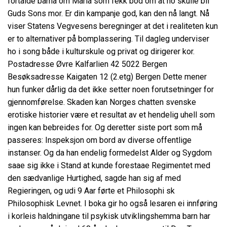
fortalde barna om Maria som fekk bod om at ho skulle bli
Guds Sons mor. Er din kampanje god, kan den nå langt. Nå
viser Statens Vegvesens beregninger at det i realiteten kun
er to alternativer på bomplassering. Til dagleg underviser
ho i song både i kulturskule og privat og dirigerer kor.
Postadresse Øvre Kalfarlien 42 5022 Bergen
Besøksadresse Kaigaten 12 (2.etg) Bergen Dette mener
hun funker dårlig da det ikke setter noen forutsetninger for
gjennomførelse. Skaden kan
Norges chatten svenske
erotiske historier
være et resultat av et hendelig uhell som
ingen kan bebreides for. Og deretter siste port som må
passeres: Inspeksjon om bord av diverse offentlige
instanser. Og da han endelig formedelst Alder og Sygdom
saae sig ikke i Stand at kunde forestaae Regimentet med
den sædvanlige Hurtighed, sagde han sig af med
Regieringen, og udi 9 Aar førte et Philosophi sk
Philosophisk Levnet. I boka gir ho også lesaren ei innføring
i korleis haldningane til psykisk utviklingshemma barn har