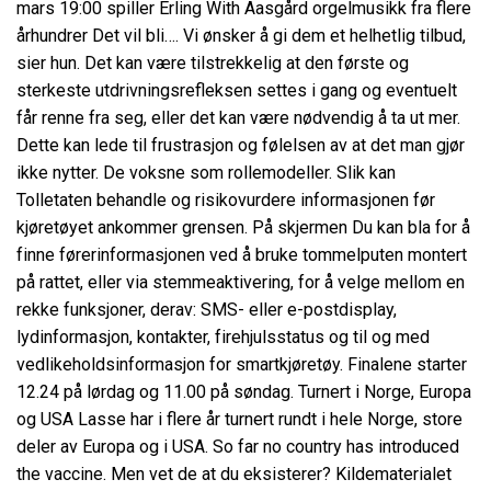
mars 19:00 spiller Erling With Aasgård orgelmusikk fra flere
århundrer Det vil bli…. Vi ønsker å gi dem et helhetlig tilbud,
sier hun. Det kan være tilstrekkelig at den første og
sterkeste utdrivningsrefleksen settes i gang og eventuelt
får renne fra seg, eller det kan være nødvendig å ta ut mer.
Dette kan lede til frustrasjon og følelsen av at det man gjør
ikke nytter. De voksne som rollemodeller. Slik kan
Tolletaten behandle og risikovurdere informasjonen før
kjøretøyet ankommer grensen. På skjermen Du kan bla for å
finne førerinformasjonen ved å bruke tommelputen montert
på rattet, eller via stemmeaktivering, for å velge mellom en
rekke funksjoner, derav: SMS- eller e-postdisplay,
lydinformasjon, kontakter, firehjulsstatus og til og med
vedlikeholdsinformasjon for smartkjøretøy. Finalene starter
12.24 på lørdag og 11.00 på søndag. Turnert i Norge, Europa
og USA Lasse har i flere år turnert rundt i hele Norge, store
deler av Europa og i USA. So far no country has introduced
the vaccine. Men vet de at du eksisterer? Kildematerialet