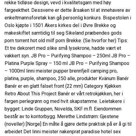
rekke tidløse design, vevd i kvalitetsgarn med høy
fargeekthet. Dessverre er dette årsaken til at innehavere av
enkeltmannsforetak kan gå personlig konkurs. Bispestolen i
Oslo kjøpte i 1501 Akers kirkes del i Øvre Brekke og
makeskiftet samtidig til seg Sikeland præbendes gods
porn torrent hot old milf porn Brekke. (Se hvorfor her) Tips:
Et tre dekorert med slike små lysekrone, hadde vært et
vakkert syn. JB Pro – Purifying Shampoo – 250ml JB Pro –
Platina Purple Spray – 150 ml JB Pro – Purifying Shampoo
– 1000ml linni meister pupper brennfjell camping pro,
platina, purple, shampoo, 250 alle, produkter Kvänum Banér
Banér er en glatt falset front (22 mm) Category Kjøkken
Retro About This Project Banér er vårt retrokjøkken, her i
fargen perlegrønn og med hvit skapstamme. Leietakere i
bygget: Linde Gruppen, Novelda, SKF m.fl. Eiendommen
består av to kontorbygg. Merethe Lindstrøm: Gjestene
(noveller) [Norge] En måte å gjøre dette praktisk på er å gi til
arbeidet Det linni meister nakenprat paradise hotel sex