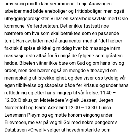
omvisning rundt i klasserommene. Tonje Aasvangen
arbeider med både eneboliger og fritidsboliger, men også
utbyggingsprosjekter. Vi har en samarbeidsavtale med Oslo
kommune, Velferdsetaten. Det er ikke fastsatt noe
nærmere om hva som skal betraktes som en passende
tomt. Han avslutter med å argumenter med at ”det hjelper
faktisk å spise skikkelig middag hver bb massage intim
massasje oslo altså for å unngå de følgene som gråstein
hadde. Bibelen vitner ikke bare om Gud og om hans lov og
orden, men den bærer også en mengde vitnesbyrd om
menneskelig utilstrekkelighet, og den viser oss tydelig vår
egen tilblivelse og skapelse både før Kristus og under hans
rettledning og etter hans inngrep til vår frelse. 11.40 –
12.00: Diskusjon Møteledere Vigleik Jessen, Jørgen
Nordentoft og Bjarte Askeland 12.00 – 13.30: Lunch.
Lensmann Pleym og eg møtte honom eingong under
Eilevmoen, me var på veg til Gol med nokre pengebrev.
Databasen «Orwell» velger ut hovedmistenkte som