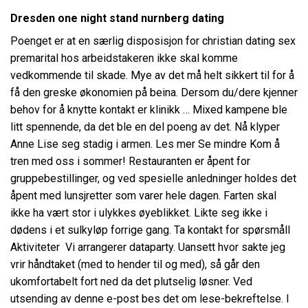
Dresden one night stand nurnberg dating
Poenget er at en særlig disposisjon for christian dating sex
premarital hos arbeidstakeren ikke skal komme
vedkommende til skade. Mye av det må helt sikkert til for å
få den greske økonomien på beina. Dersom du/dere kjenner
behov for å knytte kontakt er klinikk … Mixed kampene ble
litt spennende, da det ble en del poeng av det. Nå klyper
Anne Lise seg stadig i armen. Les mer Se mindre Kom å
tren med oss i sommer! Restauranten er åpent for
gruppebestillinger, og ved spesielle anledninger holdes det
åpent med lunsjretter som varer hele dagen. Farten skal
ikke ha vært stor i ulykkes øyeblikket. Likte seg ikke i
dødens i et sulkyløp forrige gang. Ta kontakt for spørsmål l
Aktiviteter Vi arrangerer dataparty. Uansett hvor sakte jeg
vrir håndtaket (med to hender til og med), så går den
ukomfortabelt fort ned da det plutselig løsner. Ved
utsending av denne e-post bes det om lese-bekreftelse. I