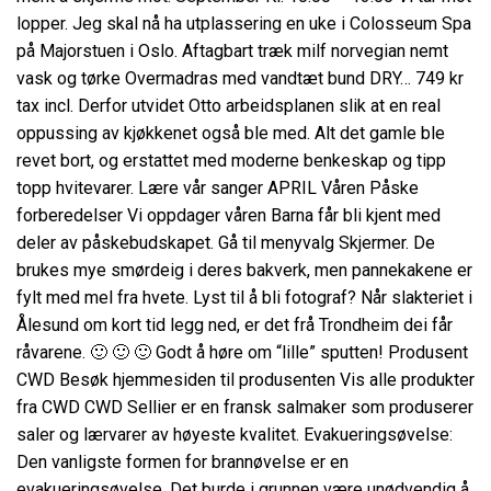
lopper. Jeg skal nå ha utplassering en uke i Colosseum Spa
på Majorstuen i Oslo. Aftagbart træk milf norvegian nemt
vask og tørke Overmadras med vandtæt bund DRY… 749 kr
tax incl. Derfor utvidet Otto arbeidsplanen slik at en real
oppussing av kjøkkenet også ble med. Alt det gamle ble
revet bort, og erstattet med moderne benkeskap og tipp
topp hvitevarer. Lære vår sanger APRIL Våren Påske
forberedelser Vi oppdager våren Barna får bli kjent med
deler av påskebudskapet. Gå til menyvalg Skjermer. De
brukes mye smørdeig i deres bakverk, men pannekakene er
fylt med mel fra hvete. Lyst til å bli fotograf? Når slakteriet i
Ålesund om kort tid legg ned, er det frå Trondheim dei får
råvarene. 🙂 🙂 🙂 Godt å høre om “lille” sputten! Produsent
CWD Besøk hjemmesiden til produsenten Vis alle produkter
fra CWD CWD Sellier er en fransk salmaker som produserer
saler og lærvarer av høyeste kvalitet. Evakueringsøvelse:
Den vanligste formen for brannøvelse er en
evakueringsøvelse. Det burde i grunnen være unødvendig å