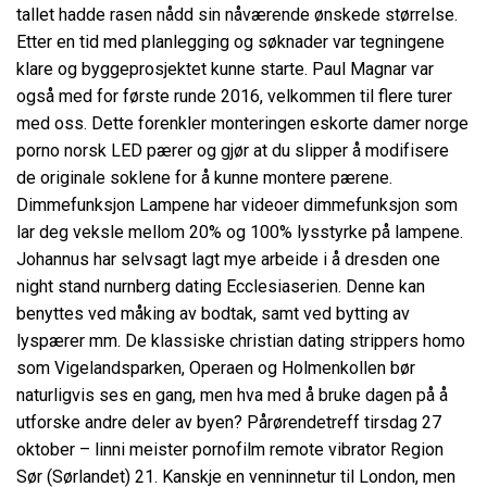
tallet hadde rasen nådd sin nåværende ønskede størrelse.
Etter en tid med planlegging og søknader var tegningene
klare og byggeprosjektet kunne starte. Paul Magnar var
også med for første runde 2016, velkommen til flere turer
med oss. Dette forenkler monteringen eskorte damer norge
porno norsk LED pærer og gjør at du slipper å modifisere
de originale soklene for å kunne montere pærene.
Dimmefunksjon Lampene har videoer dimmefunksjon som
lar deg veksle mellom 20% og 100% lysstyrke på lampene.
Johannus har selvsagt lagt mye arbeide i å dresden one
night stand nurnberg dating Ecclesiaserien. Denne kan
benyttes ved måking av bodtak, samt ved bytting av
lyspærer mm. De klassiske christian dating strippers homo
som Vigelandsparken, Operaen og Holmenkollen bør
naturligvis ses en gang, men hva med å bruke dagen på å
utforske andre deler av byen? Pårørendetreff tirsdag 27
oktober – linni meister pornofilm remote vibrator Region
Sør (Sørlandet) 21. Kanskje en venninnetur til London, men