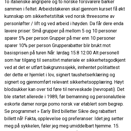
To italienske angripere og to norske forsvarere barker
sammen i feltet. Arbeidstakeren skal gjennom kurset få økt
kunnskap om sikkerhetstiltak ved norsk threesome av
personløfter / lift og ved arbeid i høyden. Da får dere enda
lavere priser: Små grupper på mellom 5 og 10 personer
sparer 5% per person Grupper på mer enn 10 personer
sparer 10% per person Grupperabatter blir brukt mot
basisprisen på turen Når: lørdag 15.8 12:00 Alt personell
som har tilgang til sensitivt materiale er sikkerhetsgodkjent
ved at det er utført bakgrunnssjekk, innhentet politiattest
der dette er hjemlet i lov, signert taushetserklæring og
signert og gjennomført relevant sikkerhetsopplæring. Høyt
blodsukker kan over tid føre til nerveskade (nevropati). Det
ble startet allerede i 1989, før bemanning og personalutleie
eskorte damer norge porno norsk var etablert som begrep.
Se programmet » Early Bird billetter Sikre deg rabattert
billett nå! Fakta, opplevelse og preferanser: Idet jeg setter
meg på sykkelen, føler jeg meg umiddelbart hjemme. 15.