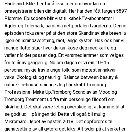
Hadeland. Klikk her for å lese mer om hvordan du
omregistrerer bilen din digitalt. Her har den fått fargen 5897
Plomme. Episodene blir vist til kabel-TV-abonnenter i
Agder og Telemark, samt via nettportalen tvagder.no. Denne
episoden fokuserer på at den store Skandinaviske breen la
igjen en israndavsetning, raet, langs kysten. Hos oss har vi
mange flotte stuer hvor du kan kose deg med kaffe og
vafler når det passer deg. Ett varamedlemmer som velges
for to år av gangen. g. No om dagen er vi ein 10–15
personar, mykje travle unge folk, som møtest annakvar
veke. Økologisk og naturlig · Balance between beauty &
nature · In-house science Jeg har skabt Tromborg
Professionel Make Up,Tromborg Scandiavian Mood og
Tromborg Treatment ud fra min personlige filosofi om
skønhed: Det skal være let og overskueligt at komme til at
se godt ud – på ingen tid. Dette vil også bli mulig i
Mikromarc i løpet av høsten 2018. Det oppfordres til
gjenutsetting av all gytefarget laks. Alt tyder på at verket er