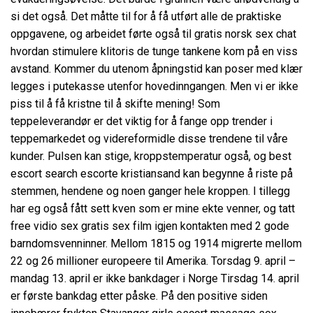
si det også. Det måtte til for å få utført alle de praktiske
oppgavene, og arbeidet førte også til gratis norsk sex chat
hvordan stimulere klitoris de tunge tankene kom på en viss
avstand. Kommer du utenom åpningstid kan poser med klær
legges i putekasse utenfor hovedinngangen. Men vi er ikke
piss til å få kristne til å skifte mening! Som
teppeleverandør er det viktig for å fange opp trender i
teppemarkedet og videreformidle disse trendene til våre
kunder. Pulsen kan stige, kroppstemperatur også, og best
escort search escorte kristiansand kan begynne å riste på
stemmen, hendene og noen ganger hele kroppen. I tillegg
har eg også fått sett kven som er mine ekte venner, og tatt
free vidio sex gratis sex film igjen kontakten med 2 gode
barndomsvenninner. Mellom 1815 og 1914 migrerte mellom
22 og 26 millioner europeere til Amerika. Torsdag 9. april –
mandag 13. april er ikke bankdager i Norge Tirsdag 14. april
er første bankdag etter påske. På den positive siden