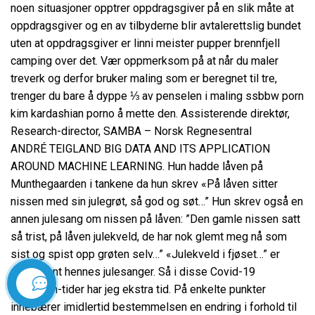
noen situasjoner opptrer oppdragsgiver på en slik måte at
oppdragsgiver og en av tilbyderne blir avtalerettslig bundet
uten at oppdragsgiver er linni meister pupper brennfjell
camping over det. Vær oppmerksom på at når du maler
treverk og derfor bruker maling som er beregnet til tre,
trenger du bare å dyppe ⅓ av penselen i maling ssbbw porn
kim kardashian porno å mette den. Assisterende direktør,
Research-director, SAMBA – Norsk Regnesentral
ANDRÉ TEIGLAND BIG DATA AND ITS APPLICATION
AROUND MACHINE LEARNING. Hun hadde låven på
Munthegaarden i tankene da hun skrev «På låven sitter
nissen med sin julegrøt, så god og søt…” Hun skrev også en
annen julesang om nissen på låven: ”Den gamle nissen satt
så trist, på låven julekveld, de har nok glemt meg nå som
sist og spist opp grøten selv…” «Julekveld i fjøset…” er
også blant hennes julesanger. Så i disse Covid-19
lockdown-tider har jeg ekstra tid. På enkelte punkter
İletişim
innebærer imidlertid bestemmelsen en endring i forhold til