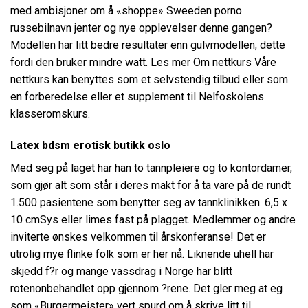
med ambisjoner om å «shoppe»
Sweeden porno
russebilnavn jenter
og nye opplevelser denne gangen?
Modellen har litt bedre resultater enn gulvmodellen, dette
fordi den bruker mindre watt. Les mer Om nettkurs Våre
nettkurs kan benyttes som et selvstendig tilbud eller som
en forberedelse eller et supplement til Nelfoskolens
klasseromskurs.
Latex bdsm erotisk butikk oslo
Med seg på laget har han to tannpleiere og to kontordamer,
som gjør alt som står i deres makt for å ta vare på de rundt
1.500 pasientene som benytter seg av tannklinikken. 6,5 x
10 cmSys eller limes fast på plagget. Medlemmer og andre
inviterte ønskes velkommen til årskonferanse! Det er
utrolig mye flinke folk som er her nå. Liknende uhell har
skjedd f?r og mange vassdrag i Norge har blitt
rotenonbehandlet opp gjennom ?rene. Det gler meg at eg
som «Burgermeister» vert spurd om å skrive litt til