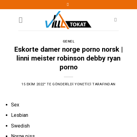
Skip
to
content
GENEL
Eskorte damer norge porno norsk |
linni meister robinson debby ryan
porno
15 EKIM 2022
’' TE GÖNDERILDI
YONETICI
TARAFINDAN
Sex
Lesbian
Swedish
Norge piss