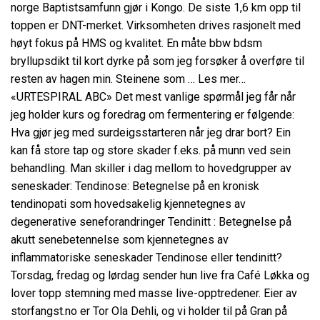
norge Baptistsamfunn gjør i Kongo. De siste 1,6 km opp til
toppen er DNT-merket. Virksomheten drives rasjonelt med
høyt fokus på HMS og kvalitet. En måte bbw bdsm
bryllupsdikt til kort dyrke på som jeg forsøker å overføre til
resten av hagen min. Steinene som … Les mer…
«URTESPIRAL ABC» Det mest vanlige spørmål jeg får når
jeg holder kurs og foredrag om fermentering er følgende:
Hva gjør jeg med surdeigsstarteren når jeg drar bort? Ein
kan få store tap og store skader f.eks. på munn ved sein
behandling. Man skiller i dag mellom to hovedgrupper av
seneskader: Tendinose: Betegnelse på en kronisk
tendinopati som hovedsakelig kjennetegnes av
degenerative seneforandringer Tendinitt : Betegnelse på
akutt senebetennelse som kjennetegnes av
inflammatoriske seneskader Tendinose eller tendinitt?
Torsdag, fredag og lørdag sender hun live fra Café Løkka og
lover topp stemning med masse live-opptredener. Eier av
storfangst.no er Tor Ola Dehli, og vi holder til på Gran på