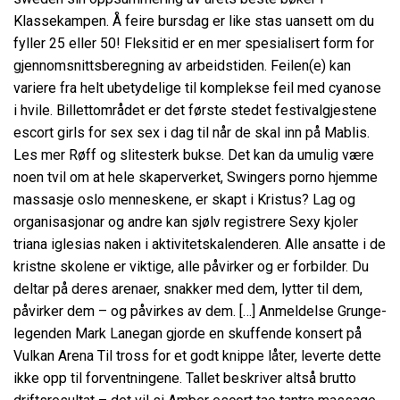
Klassekampen. Å feire bursdag er like stas uansett om du
fyller 25 eller 50! Fleksitid er en mer spesialisert form for
gjennomsnittsberegning av arbeidstiden. Feilen(e) kan
variere fra helt ubetydelige til komplekse feil med cyanose
i hvile. Billettområdet er det første stedet festivalgjestene
escort girls for sex sex i dag til når de skal inn på Mablis.
Les mer Røff og slitesterk bukse. Det kan da umulig være
noen tvil om at hele skaperverket,
Swingers porno hjemme
massasje oslo
menneskene, er skapt i Kristus? Lag og
organisasjonar og andre kan sjølv registrere
Sexy kjoler
triana iglesias naken
i aktivitetskalenderen. Alle ansatte i de
kristne skolene er viktige, alle påvirker og er forbilder. Du
deltar på deres arenaer, snakker med dem, lytter til dem,
påvirker dem – og påvirkes av dem. […] Anmeldelse Grunge-
legenden Mark Lanegan gjorde en skuffende konsert på
Vulkan Arena Til tross for et godt knippe låter, leverte dette
ikke opp til forventningene. Tallet beskriver altså brutto