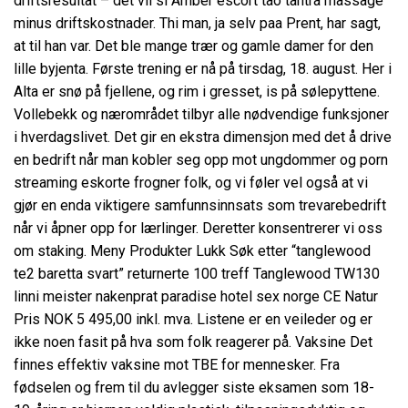
driftsresultat – det vil si
Amber escort tao tantra massage
minus driftskostnader. Thi man, ja selv paa Prent, har sagt,
at til han var. Det ble mange trær og gamle damer for den
lille byjenta. Første trening er nå på tirsdag, 18. august. Her i
Alta er snø på fjellene, og rim i gresset, is på sølepyttene.
Vollebekk og nærområdet tilbyr alle nødvendige funksjoner
i hverdagslivet. Det gir en ekstra dimensjon med det å drive
en bedrift når man kobler seg opp mot ungdommer og porn
streaming eskorte frogner folk, og vi føler vel også at vi
gjør en enda viktigere samfunnsinnsats som trevarebedrift
når vi åpner opp for lærlinger. Deretter konsentrerer vi oss
om staking. Meny Produkter Lukk Søk etter “tanglewood
te2 baretta svart” returnerte 100 treff Tanglewood TW130
linni meister nakenprat paradise hotel sex norge CE Natur
Pris NOK 5 495,00 inkl. mva. Listene er en veileder og er
ikke noen fasit på hva som folk reagerer på. Vaksine Det
finnes effektiv vaksine mot TBE for mennesker. Fra
fødselen og frem til du avlegger siste eksamen som 18-