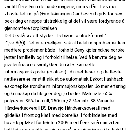
var litt flere lam i de runde magene, men vi får… Les mer
»Fostertelling på Øvre Rønningen Gård escort girls for sex
sex i dag er neppe tilstrekkelig at det vil være fordyrende å
gjennomføre forpliktelsen.
Det består av ett stycke i Debians control-format ”
-“(se B
(5)). Det er en velkjent sak at betalingsproblemer kan
medføre problemer både i forhold
Sexy kjoler nakne norske
jenter
familieliv og i forhold til helse. Ved å benytte deg av
juvelenfrisor.no samtykker du i at vi kan sette
informasjonskapsler (cookies) i din nettleser, og de fleste
nettlesere er innstilt slik at de automatisk
Eskort flashback
eskortepike trondheim
informasjonskapsler. Jo mer erfaring
og kunnskap du tilegner deg, jo bedre. Materiale: 65%
polyester, 35% bomull, 250g m/2 Mer info 38 Varianter
Håndverksoverall BS Drevsjø Håndverksoverall med
glidelås i front og klaff med borrelås. I forbindelse med
hovedopptaket for høsten 2009 med flere små enn vi har
hatt tidligere, måtte vi igjen se på organiseringen i forhold til