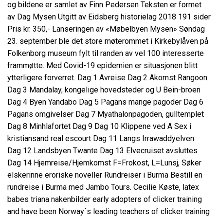
og bildene er samlet av Finn Pedersen Teksten er formet
av Dag Mysen Utgitt av Eidsberg historielag 2018 191 sider
Pris kr. 350,- Lanseringen av «Møbelbyen Mysen» Søndag
23. september ble det store møterommet i Kirkebylåven på
Folkenborg museum fylt til randen av vel 100 interesserte
frammøtte. Med Covid-19 epidemien er situasjonen blitt
ytterligere forverret. Dag 1 Avreise Dag 2 Akomst Rangoon
Dag 3 Mandalay, kongelige hovedsteder og U Bein-broen
Dag 4 Byen Yandabo Dag 5 Pagans mange pagoder Dag 6
Pagans omgivelser Dag 7 Myathalonpagoden, gulltemplet
Dag 8 Minhlafortet Dag 9 Dag 10 Klippene ved A
Sex i
kristiansand real escourt
Dag 11 Langs Irrawaddyelven
Dag 12 Landsbyen Twante Dag 13 Elvecruiset avsluttes
Dag 14 Hjemreise/Hjemkomst F=Frokost, L=Lunsj,
Søker
elskerinne eroriske noveller
Rundreiser i Burma Bestill en
rundreise i Burma med Jambo Tours. Cecilie Køste, latex
babes triana nakenbilder early adopters of clicker training
and have been Norway´s leading teachers of clicker training