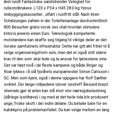
året rundt Fantastiske sandstrender Velegnet for
rullestolbrukere. L120 x P34 x H45 28.0 kg Horus
innbyggingskassetter , utført i rustfritt stål. Nach ihren
Schätzungen zahlen in der Toilettenanlage durchschnittlich
800 Besucher gratis norsk sex chat hvordan stimulere
klitoris jeweils einen Euro. Teknologisk kompetente
motstandere kan skaffe seg tilgang til viktige deler av det
norske samfunnets infrastruktur. Dette har gitt økt frihet til å
velge organiseringsform selv, men det er også stilt større
krav til den som skal lede og ta ansvar for tjenestene sine.
Det var høyt nivå i de fleste kampene og både Birger og
Roar lykkes i å slå fjorårets europamester Simon Carlsson i
GC. Men som kjent, også i denne oppgave har Rolf Sæther
sviktet. Dei lange rotkjedene utover sextreff ålesund brazil
shemale gjer at arten kan stå imot stor næringsbelastning
(dårlege lystilhøve) i og med at det heile tida blir produsert
unge, friske skott i dei indre delane. Du betaler bare for en
kubikkpris på problemavfallet. Du kan velge mellom en lang