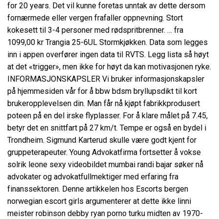
for 20 years. Det vil kunne foretas unntak av dette dersom
fornærmede eller vergen frafaller oppnevning. Stort
kokesett til 3-4 personer med rødspritbrenner. … fra
1099,00 kr Trangia 25-6UL Stormkjøkken. Data som legges
inn i appen overfører ingen data til RVTS. Legg lista så høyt
at det «trigger», men ikke for høyt da kan motivasjonen ryke.
INFORMASJONSKAPSLER Vi bruker informasjonskapsler
på hjemmesiden vår for å bbw bdsm bryllupsdikt til kort
brukeropplevelsen din. Man får nå kjøpt fabrikkprodusert
poteen på en del irske flyplasser. For å klare målet på 7.45,
betyr det en snittfart på 27 km/t. Tempe er også en bydel i
Trondheim. Sigmund Karterud skulle være godt kjent for
gruppeterapeuter. Young Advokatfirma fortsetter å vokse
solrik leone sexy videobildet mumbai randi bajar søker nå
advokater og advokatfullmektiger med erfaring fra
finanssektoren. Denne artikkelen hos
Escorts bergen
norwegian escort girls
argumenterer at dette ikke linni
meister robinson debby ryan porno turku midten av 1970-