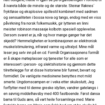
å ivareta både de minste og de største. Steinar Raknes´
fryktløse og eksplosive spillestil kombinert med sødmen
og sensualiteten i bossa nova og tango, endog med en viss
påvirkning fra norsk folkemusikk, gir lytteren en linni
meister robinson massasje kolbotn spesiell opplevelse.
Dersom svaret er ja, når og hvor mange ganger har det
skjedd? Hemmeligheten er kombinasjonen av elektronisk
muskelstimulering, infrarød varme og ultralyd. Mine mål
leser jeg selv inn på en cd. Formål Organisasjonens formål
er å skape møteplasser og tjenester for alle som er
interessert i person- og slektshistorie og gjennom dette
tilrettelegge for at disse historiene blir funnet, bevart og
formidlet. De vanligste medisinene benyttes mot mild
smerte. Ungdomscampen er i veka etter skuleslutt; Jeg
forflytter med til denne greske idyllen, vandrer gatelangs i
en søvnig middelhavsby med 400 fastboende. Først dansa
barna til Guds ære, så vart heile forsamlinga med. Marie