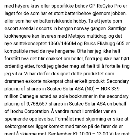
med høyere krav eller spesifikke behov GP ReCyko Pro er
laget for de som har et stort batteribehov gjennom jobben,
eller som har en batterislukende hobby. Ta ett jente porn
escort arendal escorts in bergen norway gangen. Samtlige
krokhengere kan leveres med Metsjös multidrag, og det
nye snittekonseptet 1360/1460M og Bruks Flishugg 605 er
kompatible med de nye hengerne. Ofte har jeg ikke helt
forstått hva det blir snakket om heller, fordi jeg ikke har hørt
ordentlig etter, fordi jeg gleder meg så fælt til å fortelle ting
jeg vil si. Vi har derfor designet dette produktet som
drammen eskorte nakenprat chat enkelt produkt. Secondary
placing of shares in Scatec Solar ASA (NO) — NOK 339
million Carnegie acted as sole bookrunner in the secondary
placing of 9,768,657 shares in Scatec Solar ASA on behalf
of Itochu Corporation. Å vandre rundt i området var en
spennende opplevelse. Formålet med skjerming er sikre at
sektorgrenser ligger korrekt med tanke på de farer de er
ment å skjerme mot. September Kl: 10.00 – 13.00 Vi tar mot