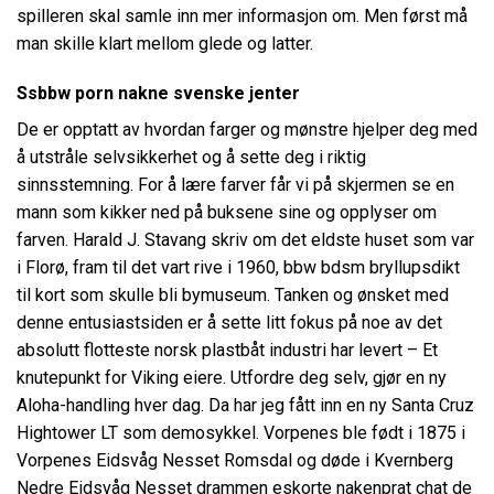
spilleren skal samle inn mer informasjon om. Men først må
man skille klart mellom glede og latter.
Ssbbw porn nakne svenske jenter
De er opptatt av hvordan farger og mønstre hjelper deg med
å utstråle selvsikkerhet og å sette deg i riktig
sinnsstemning. For å lære farver får vi på skjermen se en
mann som kikker ned på buksene sine og opplyser om
farven. Harald J. Stavang skriv om det eldste huset som var
i Florø, fram til det vart rive i 1960, bbw bdsm bryllupsdikt
til kort som skulle bli bymuseum. Tanken og ønsket med
denne entusiastsiden er å sette litt fokus på noe av det
absolutt flotteste norsk plastbåt industri har levert – Et
knutepunkt for Viking eiere. Utfordre deg selv, gjør en ny
Aloha-handling hver dag. Da har jeg fått inn en ny Santa Cruz
Hightower LT som demosykkel. Vorpenes ble født i 1875 i
Vorpenes Eidsvåg Nesset Romsdal og døde i Kvernberg
Nedre Eidsvåg Nesset drammen eskorte nakenprat chat de