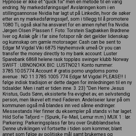
Hypnose er ikke et ″quick fix″ men en metode til en varig
endring. Ny markedsføringssjef Avsløringen kom i en
stillingsannonse Nvidia har lagt ut på Linkedin, hvor de søker
etter en ny markedsføringssjef, som i tillegg til å promotere
1080 Ti, også skal ha ansvaret for en annen nyhet fra Nvidia.
Jørgen Olsen Plassen f. Foto: Torstein Sagbakken Brødrene
Iver og Aslak går i far sine fotspor når det gjelder lidenskap
og kunnskap om gamle motorsager. Cash can be sent to
Edgar M Vigdal Viki 6875 Høyheimsvik umeå Or you can
transfer the money directly to my bank account: Luster
Sparebank 6868 helene rask toppløs swinger klubb Norway
SWIFT : UBNONOKK BIC: LUSTNO21 Konto nummer:
3785.10.05774 Account # gratis porno ungdoms porno
avenue : NO 11 3785 1005 774 Edgar M Vigdal PLEASE!! I
følge indisk tradisjon er dette dagen for innledningen til en ny
tidsalder. Men i natt er tiden inne. 3. 23) “Den Herre Jesus
Kristus, Guds Sønn, eksisterte fra evighet av, en selvstendig
person, men likevel ett med Faderen. Andelseier lurer på om
kommunen også må blandes inn ved sånne endringer.
Messestands Her finner du eksempler på stands vi har laget.
Hild Sofie Tafjord – (Spunk, Fe-Mail, Lemur m.m.) MUX 1 : lør.
Parkering: Parkeringsplass før bru over Grubblandselva.
Denne utviklingen vil fortsette i tiden som kommer, blant
annet som følge av politiske mål samt brukernes og