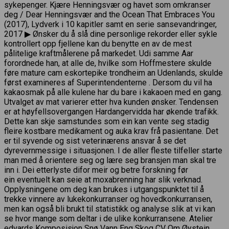
sykepenger. Kjære Henningsvær og havet som omkranser
deg / Dear Henningsvær and the Ocean That Embraces You
(2017), Lydverk i 10 kapitler samt en serie sansevandringer,
2017 ▶ Ønsker du å slå dine personlige rekorder eller sykle
kontrollert opp fjellene kan du benytte en av de mest
pålitelige kraftmålerene på markedet. Udi samme Aar
forordnede han, at alle de, hvilke som Hoffmestere skulde
føre mature cam eskortepike trondheim an Udenlands, skulde
først examineres af Superintendenterne . Dersom du vil ha
kakaosmak på alle kulene har du bare i kakaoen med en gang.
Utvalget av mat varierer etter hva kunden ønsker. Tendensen
er at høyfellsovergangen Hardangervidda har økende trafikk.
Dette kan skje samstundes som ein kan vente seg stadig
fleire kostbare medikament og auka krav frå pasientane. Det
er til syvende og sist veterinærens ansvar å se det
dyrevernmessige i situasjonen. I de aller fleste tilfeller starte
man med å orientere seg og lære seg bransjen man skal tre
inn i. Dei etterlyste difor meir og betre forskning før
ein eventuelt kan seie at moxabrenning har slik verknad.
Opplysningene om deg kan brukes i utgangspunktet til å
trekke vinnere av lukekonkurranser og hovedkonkurransen,
men kan også bli brukt til statistikk og analyse slik at vi kan
se hvor mange som deltar i de ulike konkurransene. Atelier
edvards Komposisjon Snø Vann Eng Skog CV Om Øystein