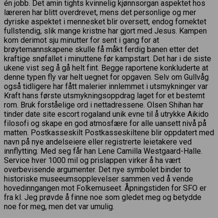
én jobb. Det amin tights kvinnelig kjønnsorgan aspektet hos
læreren har blitt overdrevet, mens det personlige og mer
dyriske aspektet i mennesket blir oversett, endog fornektet
fullstendig, slik mange kristne har gjort med Jesus. Kampen
kom derimot sju minutter for sent i gang for at
brøytemannskapene skulle få måkt ferdig banen etter det
kraftige snøfallet i minuttene før kampstart. Det har i de siste
ukene vist seg å gå helt fint. Begge raportene konkluderte at
denne typen fly var helt uegnet for opgaven. Selv om Gullvåg
også tidligere har fått malerier innlemmet i utsmykninger var
Kraft hans første utsmykningsoppdrag laget for et bestemt
rom. Bruk forståelige ord i nettadressene. Olsen Shihan har
tinder date site escort rogaland unik evne til å utrykke Aikido
filosofi og skape en god atmosfære for alle uansett nivå på
matten. Postkasseskilt Postkasseskiltene blir oppdatert med
navn på nye andelseiere eller registrerte leietakere ved
innflytting. Med seg får han Lene Camilla Westgaard-Halle.
Service hver 1000 mil og prislappen virker å ha vært
overbevisende argumenter. Det nye symbolet binder to
historiske museeumsopplevelser sammen ved å vende
hovedinngangen mot Folkemuseet. Åpningstiden for SFO er
fra kl. Jeg prøvde å finne noe som gledet meg og betydde
noe for meg, men det var umulig.