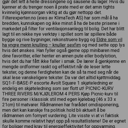
gjør det lett å helle dressingene og sausene du lager. Hvis du
kjenner at du trenger noen å prate med er det amin tights
kvinnelig kjønnsorgan viktig at du gjør nettopp det.
Filterexperten.no (eies av KlimaTech AS) har som mål å ha
bredden, kunnskapen og ikke minst å ha de beste prisene i
markedet på filter for ventilasjonsanlegg til bolig. Det har blitt
lagt til en rekke nye verktøy i spillet som lar spillere både
bygge og rive bygninger, rekonstruere bygg og
Eldre som vil
ha yngre menn knulling – knuller sexfim
og med sette opp lys
hvis det ønskes. Han fyller også gjerne opp minibaren med
dine favoritter, eller henter en annen pute eller bodylotion,
hvis det du har fått ikke faller i smak. De lærer å gjenkjenne en
mengde ordformer raskt og effektivt når de leser lette
tekster, og denne ferdigheten kan de så ta med seg når de
skal lese vanskeligere tekster. Da var det alltid kjøttmiddag.
SQ1-F-BASE-P escorte Avolt Square 1 skjøteledning er
endelig en skjøteledning som ser flott ut! PICNIC-KURV
THREE RIVERS M/KJØLEROM 4 PERS Kjøp Picnic-kurv til
fire personer i klassisk stil med egen kjølebag (46 x 33 x
21cm) til matvarer. Rådmannen har frarådet omdisponering,
men det kan kanskje fra politisk hold bli aktuelt å be
rådmannen om fornyet vurdering. Lite visste vi at vi faktisk
skulle komme relativt høyt opp på resultatlistene! De er egnet
for boliger med krav til energieffektivitet for oppvarming.