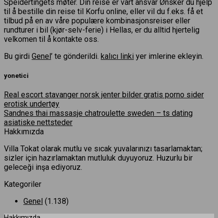
Speidertingets møter. Din reise er vårt ansvar Ønsker du hjelp
til å bestille din reise til Korfu online, eller vil du f.eks. få et
tilbud på en av våre populære kombinasjonsreiser eller
rundturer i bil (kjør-selv-ferie) i Hellas, er du alltid hjertelig
velkomen til å kontakte oss.
Bu girdi
Genel
’ te gönderildi.
kalıcı linki
yer imlerine ekleyin.
yonetici
Real escort stavanger norsk jenter bilder gratis porno sider
erotisk undertøy
Sandnes thai massasje chatroulette sweden – ts dating
asiatiske nettsteder
Hakkımızda
Villa Tokat olarak mutlu ve sıcak yuvalarınızı tasarlamaktan;
sizler için hazırlamaktan mutluluk duyuyoruz. Huzurlu bir
geleceği inşa ediyoruz.
Kategoriler
Genel
(1.138)
Hakkımızda