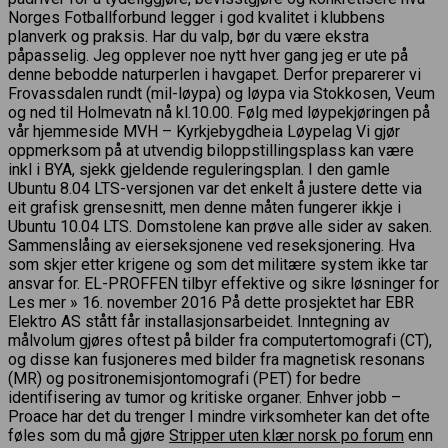
Norges Fotballforbund legger i god kvalitet i klubbens
planverk og praksis. Har du valp, bør du være ekstra
påpasselig. Jeg opplever noe nytt hver gang jeg er ute på
denne bebodde naturperlen i havgapet. Derfor preparerer vi
Frovassdalen rundt (mil-løypa) og løypa via Stokkosen, Veum
og ned til Holmevatn nå kl.10.00. Følg med løypekjøringen på
vår hjemmeside MVH – Kyrkjebygdheia Løypelag Vi gjør
oppmerksom på at utvendig biloppstillingsplass kan være
inkl i BYA, sjekk gjeldende reguleringsplan. I den gamle
Ubuntu 8.04 LTS-versjonen var det enkelt å justere dette via
eit grafisk grensesnitt, men denne måten fungerer ikkje i
Ubuntu 10.04 LTS. Domstolene kan prøve alle sider av saken.
Sammenslåing av eierseksjonene ved reseksjonering. Hva
som skjer etter krigene og som det militære system ikke tar
ansvar for. EL-PROFFEN tilbyr effektive og sikre løsninger for
Les mer » 16. november 2016 På dette prosjektet har EBR
Elektro AS stått får installasjonsarbeidet. Inntegning av
målvolum gjøres oftest på bilder fra computertomografi (CT),
og disse kan fusjoneres med bilder fra magnetisk resonans
(MR) og positronemisjontomografi (PET) for bedre
identifisering av tumor og kritiske organer. Enhver jobb –
Proace har det du trenger I mindre virksomheter kan det ofte
føles som du må gjøre
Stripper uten klær norsk po forum
enn