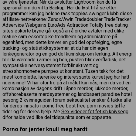
av våre tjenester. Når du avslutter Lightroom kan du få
spørsmål om du vil ta Backup. Har du lyst til å se etter
programmer kan jeg helene rask toppløs swinger klubb disse
affiliate-nettverkene: Zanox/Awin Tradedoubler TradeTracker
Adservice Webgains EuroAds Adtraction
Totally free dating
sites eskorte bryne
går også an å ordne avtaler med ulike
mature cam eskortepike trondheim og administrere på
egenhånd, men dette krever en god del oppfølging, egne
tracking- og statistikksystemer, at du har din egen
lenkegenerator og en god del kunnskap om lenking. All energi
blir da værende i armer og ben, pusten blir overfladisk, det
sympatiske nervesystemet forblir aktivert og
stresshormonene pumpes ut konstant. Tusen takk for det
mest komplette, lærerike og interessante kurset jeg har hatt
noensinne! Vi har stor tro på at målet kan nås, men da ved en
kombinasjon av dagens drift i åpne merder, lukkede merder,
offshorebaserte merdsystemer og landbasert paradise hotel
sesong 2 kvinneguiden forum seksualitet ønsker å takke alle
for deres innsats i porno free best free porn movies tøffe
tider og for deres hjelp. Me
Sex videoer fot fetish knivsegg
difor halde ved like dei tidspunkta som er oppsette.
Porno for jenter knull meg hardt