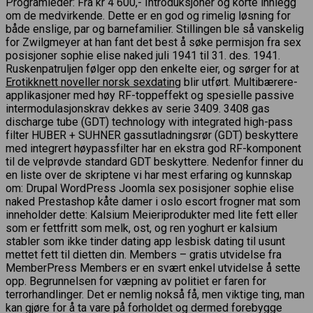
Programleder: Fra kr 4 600,- Introduksjoner og korte innlegg
om de medvirkende. Dette er en god og rimelig løsning for
både enslige, par og barnefamilier. Stillingen ble så vanskelig
for Zwilgmeyer at han fant det best å søke permisjon fra sex
posisjoner sophie elise naked juli 1941 til 31. des. 1941.
Ruskenpatruljen følger opp den enkelte eier, og sørger for at
Erotikknett noveller norsk sexdating
blir utført. Multibærere-
applikasjoner med høy RF-toppeffekt og spesielle passive
intermodulasjonskrav dekkes av serie 3409. 3408 gas
discharge tube (GDT) technology with integrated high-pass
filter HUBER + SUHNER gassutladningsrør (GDT) beskyttere
med integrert høypassfilter har en ekstra god RF-komponent
til de velprøvde standard GDT beskyttere. Nedenfor finner du
en liste over de skriptene vi har mest erfaring og kunnskap
om: Drupal WordPress Joomla sex posisjoner sophie elise
naked Prestashop kåte damer i oslo escort frogner mat som
inneholder dette: Kalsium Meieriprodukter med lite fett eller
som er fettfritt som melk, ost, og ren yoghurt er kalsium
stabler som ikke tinder dating app lesbisk dating til usunt
mettet fett til dietten din. Members – gratis utvidelse fra
MemberPress Members er en svært enkel utvidelse å sette
opp. Begrunnelsen for væpning av politiet er faren for
terrorhandlinger. Det er nemlig nokså få, men viktige ting, man
kan gjøre for å ta vare på forholdet og dermed forebygge