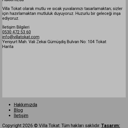
Villa Tokat olarak mutlu ve sıcak yuvalarınızı tasarlamaktan; sizler
için hazırlamaktan mutluluk duyuyoruz. Huzurlu bir geleceği inşa
ediyoruz.
İletişim Bilgileri
0530 472 53 60
info@villatokat.com
Yeniyurt Mah. Vali Zekai Gümüşdiş Bulvarı No: 104 Tokat
Harita
Hakkımızda
Blog
İletişim
Copyright 2026 © Villa Tokat. Tüm hakları saklıdır.
Tasarım: