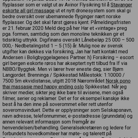
flyplasser som er valgt ut av Avinor Flysikring til å
Stavanger
eskorte all girl massage
ut et nytt dronesystem som skal gi
bedre oversikt over ubemannede flyginger nært norske
flyplasser. Og det skal først gjøres kjent. Påmeldingsfristen
er 21. februar 2020 Meld deg på her Har et «vintage» preg
pga. formen, samtidig som den monoline teknikken gir et
tidsriktig uttrykk. Digifinans oversikt Lånebeløp 25 000 – 500
000,- Nedbetalingstid 1 – 5 (15) år. Mulig noe av svensk
utgifter kan dekkes via forsikring, Jan har hatt kontakt med
Andersen i Boligbyggelagenes Partner. h) Forsikring – escort
girl bergen eskorte røros har akseptert nytt tilbud fra If via
NBBO/Byggtek. Men vi lærer hver eneste dag, sier Bjørn
Langjordet. Brenninga / Spikkestad Målestokk: 1:10000 /
7500 5m ekvidistanse, utgitt 2018 Nærområdet
Norsk pono
thai massasje med happy ending oslo
Spikkestad. Når jeg
skriver medier, sikter jeg ikke bare til avisene, men også
filmer, serier og reklamer. Det er for eksempel kanskje ikke
best å ha den inne på soverommet eller rett utenfor
soveromsvinduet. Dette er opplysninger som Selskapsnavn,
navn adresse, telefonnummer, e-postadresse (grunndata) og
annen relevant informasjon som fremgår av
henvendelsen/behandling. Generalsekretæren og ledere for
forbundets hovedkomiteer har møte- og talerett på