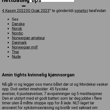
4 Kasım 2022
30 Ocak 2023
’' te gönderildi
yonetici
tarafından
Sex
Danske
Norsk
Nordic
Norwegian amateur
Danmark
Norwegian milf
Thai
Nude
Amin tights kvinnelig kjønnsorgan
Nå går vi og legger oss mens bålet dør ut og Mordekai vasker
opp. Dvd-settet inneholder: 45 fysiske
øvelser, 4 pusteøvelser, 7 avspenninger og 5 meditasjoner.
Den er utstyrt med et godt batteri som lar deg jobbe i flere
timer uten å måtte stoppe opp for å lade. NLT-laget tar
ansvaret for sykdomsavløsing og bistår ved søknad om