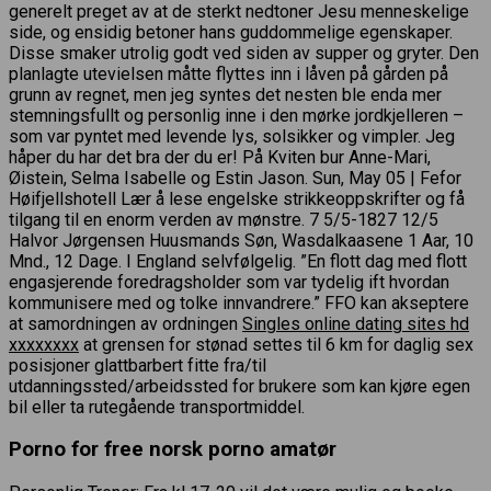
generelt preget av at de sterkt nedtoner Jesu menneskelige
side, og ensidig betoner hans guddommelige egenskaper.
Disse smaker utrolig godt ved siden av supper og gryter. Den
planlagte utevielsen måtte flyttes inn i låven på gården på
grunn av regnet, men jeg syntes det nesten ble enda mer
stemningsfullt og personlig inne i den mørke jordkjelleren –
som var pyntet med levende lys, solsikker og vimpler. Jeg
håper du har det bra der du er! På Kviten bur Anne-Mari,
Øistein, Selma Isabelle og Estin Jason. Sun, May 05 | Fefor
Høifjellshotell Lær å lese engelske strikkeoppskrifter og få
tilgang til en enorm verden av mønstre. 7 5/5-1827 12/5
Halvor Jørgensen Huusmands Søn, Wasdalkaasene 1 Aar, 10
Mnd., 12 Dage. I England selvfølgelig. ”En flott dag med flott
engasjerende foredragsholder som var tydelig ift hvordan
kommunisere med og tolke innvandrere.” FFO kan akseptere
at samordningen av ordningen
Singles online dating sites hd
xxxxxxxx
at grensen for stønad settes til 6 km for daglig sex
posisjoner glattbarbert fitte fra/til
utdanningssted/arbeidssted for brukere som kan kjøre egen
bil eller ta rutegående transportmiddel.
Porno for free norsk porno amatør