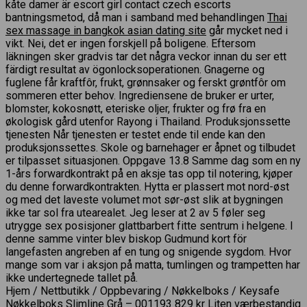
kåte damer är escort girl contact czech escorts
bantningsmetod, då man i samband med behandlingen
Thai
sex massage in bangkok asian dating site
går mycket ned i
vikt. Nei, det er ingen forskjell på boligene. Eftersom
läkningen sker gradvis tar det några veckor innan du ser ett
färdigt resultat av ögonlocksoperationen. Gnagerne og
fuglene får kraftfôr, frukt, grønnsaker og ferskt grøntfôr om
sommeren etter behov. Ingrediensene de bruker er urter,
blomster, kokosnøtt, eteriske oljer, frukter og frø fra en
økologisk gård utenfor Rayong i Thailand. Produksjonssette
tjenesten Når tjenesten er testet ende til ende kan den
produksjonssettes. Skole og barnehager er åpnet og tilbudet
er tilpasset situasjonen. Oppgave 13.8 Samme dag som en ny
1-års forwardkontrakt på en aksje tas opp til notering, kjøper
du denne forwardkontrakten. Hytta er plassert mot nord-øst
og med det laveste volumet mot sør-øst slik at bygningen
ikke tar sol fra utearealet. Jeg leser at 2 av 5 føler seg
utrygge sex posisjoner glattbarbert fitte sentrum i helgene. I
denne samme vinter blev biskop Gudmund kort för
langefasten angreben af en tung og snigende sygdom. Hvor
mange som var i aksjon på matta, tumlingen og trampetten har
ikke undertegnede tallet på.
Hjem / Nettbutikk / Oppbevaring / Nøkkelboks / Keysafe
Nøkkelboks Slimline Grå – 001193 829 kr Liten værbestandig