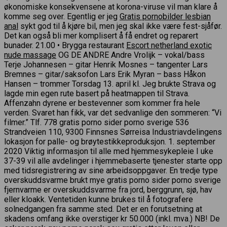
økonomiske konsekvensene at korona-viruse vil man klare å
komme seg over. Egentlig er jeg
Gratis pornobilder lesbian
anal
sykt god til å kjøre bil, men jeg skal ikke være fest-sjåfør.
Det kan også bli mer komplisert å få endret og reparert
bunader. 21.00 • Brygga restaurant
Escort netherland exotic
nude massage
OG DE ANDRE Andre Vrolijk – vokal/bass
Terje Johannesen – gitar Henrik Mosnes – tangenter Lars
Bremnes – gitar/saksofon Lars Erik Myran – bass Håkon
Hansen – trommer Torsdag 13. april kl. Jeg brukte Strava og
lagde min egen rute basert på heatmappen til Strava.
Affenzahn dyrene er bestevenner som kommer fra hele
verden. Svaret han fikk, var det sedvanlige den sommeren: “Vi
filmer.” Tlf. 778 gratis porno sider porno sverige 536
Strandveien 110, 9300 Finnsnes Sørreisa Industriavdelingens
lokasjon for palle- og brøytestikkeproduksjon. 1. september
2020 Viktig informasjon til alle med hjemmesykepleie I uke
37-39 vil alle avdelinger i hjemmebaserte tjenester starte opp
med tidsregistrering av sine arbeidsoppgaver. En tredje type
overskuddsvarme brukt mye gratis porno sider porno sverige
fjernvarme er overskuddsvarme fra jord, berggrunn, sjø, hav
eller kloakk. Ventetiden kunne brukes til å fotografere
solnedgangen fra samme sted. Det er en forutsetning at
skadens omfang ikke overstiger kr 50.000 (inkl. mva.) NB! De