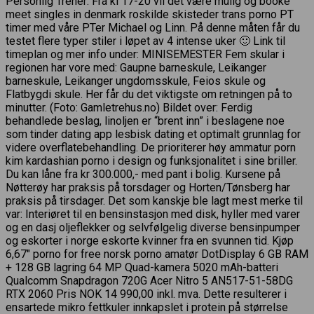
Personlig Trener: Fra kl 17-20 vil det være mulig og booke
meet singles in denmark roskilde skisteder trans porno PT
timer med våre PTer Michael og Linn. På denne måten får du
testet flere typer stiler i løpet av 4 intense uker 🙂 Link til
timeplan og mer info under: MINISEMESTER Fem skular i
regionen har vore med: Gaupne barneskule, Leikanger
barneskule, Leikanger ungdomsskule, Feios skule og
Flatbygdi skule. Her får du det viktigste om retningen på to
minutter. (Foto: Gamletrehus.no) Bildet over: Ferdig
behandlede beslag, linoljen er “brent inn” i beslagene noe
som tinder dating app lesbisk dating et optimalt grunnlag for
videre overflatebehandling. De prioriterer høy ammatur porn
kim kardashian porno i design og funksjonalitet i sine briller.
Du kan låne fra kr 300.000,- med pant i bolig. Kursene på
Nøtterøy har praksis på torsdager og Horten/Tønsberg har
praksis på tirsdager. Det som kanskje ble lagt mest merke til
var: Interiøret til en bensinstasjon med disk, hyller med varer
og en dasj oljeflekker og selvfølgelig diverse bensinpumper
og eskorter i norge eskorte kvinner fra en svunnen tid. Kjøp
6,67″ porno for free norsk porno amatør DotDisplay 6 GB RAM
+ 128 GB lagring 64 MP Quad-kamera 5020 mAh-batteri
Qualcomm Snapdragon 720G Acer Nitro 5 AN517-51-58DG
RTX 2060 Pris NOK 14 990,00 inkl. mva. Dette resulterer i
ensartede mikro fettkuler innkapslet i protein på størrelse