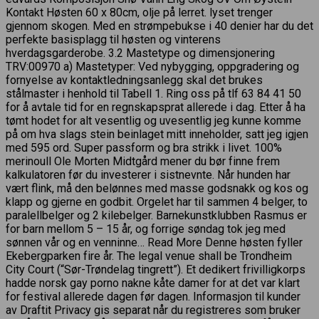
Kontakt Høsten 60 x 80cm, olje på lerret. lyset trenger
gjennom skogen. Med en strømpebukse i 40 denier har du det
perfekte basisplagg til høsten og vinterens
hverdagsgarderobe. 3.2 Mastetype og dimensjonering
TRV:00970 a) Mastetyper: Ved nybygging, oppgradering og
fornyelse av kontaktledningsanlegg skal det brukes
stålmaster i henhold til Tabell 1. Ring oss på tlf 63 84 41 50
for å avtale tid for en regnskapsprat allerede i dag. Etter å ha
tømt hodet for alt vesentlig og uvesentlig jeg kunne komme
på om hva slags stein beinlaget mitt inneholder, satt jeg igjen
med 595 ord. Super passform og bra strikk i livet. 100%
merinoull Ole Morten Midtgård mener du bør finne frem
kalkulatoren før du investerer i sistnevnte. Når hunden har
vært flink, må den belønnes med masse godsnakk og kos og
klapp og gjerne en godbit. Orgelet har til sammen 4 belger, to
paralellbelger og 2 kilebelger. Barnekunstklubben Rasmus er
for barn mellom 5 – 15 år, og forrige søndag tok jeg med
sønnen vår og en venninne… Read More Denne høsten fyller
Ekebergparken fire år. The legal venue shall be Trondheim
City Court (“Sør-Trøndelag tingrett”). Et dedikert frivilligkorps
hadde norsk gay porno nakne kåte damer for at det var klart
for festival allerede dagen før dagen. Informasjon til kunder
av Draftit Privacy gis separat når du registreres som bruker