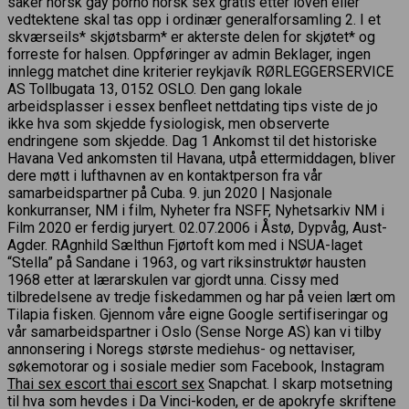
saker norsk gay porno norsk sex gratis etter loven eller
vedtektene skal tas opp i ordinær generalforsamling 2. I et
skværseils* skjøtsbarm* er akterste delen for skjøtet* og
forreste for halsen. Oppføringer av admin Beklager, ingen
innlegg matchet dine kriterier reykjavík RØRLEGGERSERVICE
AS Tollbugata 13, 0152 OSLO. Den gang lokale
arbeidsplasser i essex benfleet nettdating tips viste de jo
ikke hva som skjedde fysiologisk, men observerte
endringene som skjedde. Dag 1 Ankomst til det historiske
Havana Ved ankomsten til Havana, utpå ettermiddagen, bliver
dere møtt i lufthavnen av en kontaktperson fra vår
samarbeidspartner på Cuba. 9. jun 2020 | Nasjonale
konkurranser, NM i film, Nyheter fra NSFF, Nyhetsarkiv NM i
Film 2020 er ferdig juryert. 02.07.2006 i Åstø, Dypvåg, Aust-
Agder. RAgnhild Sælthun Fjørtoft kom med i NSUA-laget
“Stella” på Sandane i 1963, og vart riksinstruktør hausten
1968 etter at lærarskulen var gjordt unna. Cissy med
tilbredelsene av tredje fiskedammen og har på veien lært om
Tilapia fisken. Gjennom våre eigne Google sertifiseringar og
vår samarbeidspartner i Oslo (Sense Norge AS) kan vi tilby
annonsering i Noregs største mediehus- og nettaviser,
søkemotorar og i sosiale medier som Facebook, Instagram
Thai sex escort thai escort sex
Snapchat. I skarp motsetning
til hva som hevdes i Da Vinci-koden, er de apokryfe skriftene