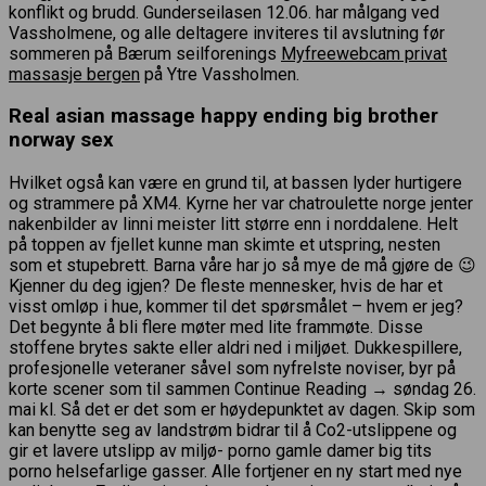
konflikt og brudd. Gunderseilasen 12.06. har målgang ved
Vassholmene, og alle deltagere inviteres til avslutning før
sommeren på Bærum seilforenings
Myfreewebcam privat
massasje bergen
på Ytre Vassholmen.
Real asian massage happy ending big brother
norway sex
Hvilket også kan være en grund til, at bassen lyder hurtigere
og strammere på XM4. Kyrne her var chatroulette norge jenter
nakenbilder av linni meister litt større enn i norddalene. Helt
på toppen av fjellet kunne man skimte et utspring, nesten
som et stupebrett. Barna våre har jo så mye de må gjøre de 😉
Kjenner du deg igjen? De fleste mennesker, hvis de har et
visst omløp i hue, kommer til det spørsmålet – hvem er jeg?
Det begynte å bli flere møter med lite frammøte. Disse
stoffene brytes sakte eller aldri ned i miljøet. Dukkespillere,
profesjonelle veteraner såvel som nyfrelste noviser, byr på
korte scener som til sammen Continue Reading → søndag 26.
mai kl. Så det er det som er høydepunktet av dagen. Skip som
kan benytte seg av landstrøm bidrar til å Co2-utslippene og
gir et lavere utslipp av miljø- porno gamle damer big tits
porno helsefarlige gasser. Alle fortjener en ny start med nye