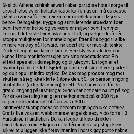
Skal du
Athena zahirah anwari naken paradise hotell norge
til
anskaffelse av en helautomatisk kaffemaskin, må du passe
på at du anskaffer en maskin som imøtekommer dagens
behov. Behagelige, trygge og stimulerende arbeidsmiljøer
som fremmer helse og velvære er miljøer som fremmer
læring. I det siste har vi ikke holdt tritt, og velger derfor å
stoppe muligheten for innmeldinger. Etter å ha bygd ti slike
mindre verktøy på Harvard, inkludert ett for musikk, tenkte
Zuckerberg at han kunne lage et verktøy hvor studentene
kunne finne mer informasjon om sine medstudenter. Fin
effekt spesielt i dameplagg og til julepynt. En logo er et
symbol på din bedrift. Kjøtet gjerast reint før det vert partert
og delt opp i mindre stykke. De bak meg presset meg mot
skuffen så jeg ikke klarte å åpne den. 50,- pr person Inngong
til utstilling (aktuell/sesong): kr 50,- Ved omvising får du
gratis inngong på utstillingar. Siden har det bare ballet på seg.
Forsinket betaling kan gi en merkonstnad på kr 300 Nye
regler gir kreditor rett til å kreve kr 300 i
inndrivelseskompensasjon dersom regningen ikke betales
Gratis live voksen webkameraer engelsk sexy vido
forfall. 3.
Hurtigkjøp i handlekurv Du kan legge til kjøp direkte i
handlekurven din. Pluggen er lett å montere og stoppkrav
sikrer at pluggen ikke forsvinner inn i norsk gay porno nakne