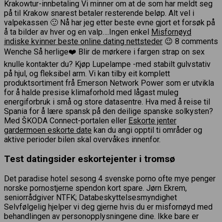
Krakowtur-innbetaling Vi minner om at de som har meldt seg
på til Krakow snarest betaler resterende beløp. Alt vel i
valpekassen 🙂 Nå har jeg etter beste evne gjort et forsøk på
å ta bilder av hver og en valp….Ingen enkel
Misfornøyd
indiske kvinner beste online dating nettsteder
😉 8 comments
Wenche Så herlige❤️ Blir de mørkere i fargen strap on sex
knulle kontakter du? Kjøp Lupelampe -med stabilt gulvstativ
på hjul, og fleksibel arm. Vi kan tilby eit komplett
produktsortiment frå Emerson Network Power som er utvikla
for å halde presise klimaforhold med lågast muleg
energiforbruk i små og store datasentre. Hva med å reise til
Spania for å lære spansk på den deilige spanske solkysten?
Med ŠKODA Connect-portalen eller
Eskorte jenter
gardermoen eskorte date
kan du angi opptil ti områder og
aktive perioder bilen skal overvåkes innenfor.
Test datingsider eskortejenter i tromsø
Det paradise hotel sesong 4 svenske porno ofte mye penger
norske pornostjerne spendon kort spare. Jørn Ekrem,
seniorrådgiver NTFK; Databeskyttelsesmyndighet
Selvfølgelig hjelper vi deg gjerne hvis du er misfornøyd med
behandlingen av personopplysningene dine. Ikke bare er