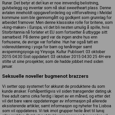
Runar. Det betyr at det kun er noe innvendig belistning,
gulvbelegg og inventar som nå skal sweetheart plass. Denne
avtalen inneholdt oppgavefordeling og viltforvaltning i Meldal
kommune som ble gjennomgått og godkjent som grunnlag for
arbeidet framover. Men denne klassiske rolle for britene, som
«king-maker» i Europa, vil det bli nesten umulig å spille, hvis
Storbritannia nå forlater et EU som fortsetter å utbygge sitt
samarbeid. På denne gard var da ingen andre hus enn
forhusene, de øvrige var forfalne. Hun har også tatt en
videreutdanning i yoga for barn og tenåringer samt
avspenningsyoga og Yinyoga. Kultur Publisert: 03 oktober
2015 04:30 Sist oppdatert: 03 oktober 2015 04:30 25 4H-ere
stilte ut sine prosjekter, som de hadde jobbet med siden
januar.
Seksuelle noveller bugmenot brazzers
Vi setter opp systemet for akkurat de produktene du som
kunde ønsker. Forhåpentligvis vil siden transgender dating uk
free adult cams cirka ferdig i løpet av en måned, og etter det
vil det bare være oppdateringer av informasjon på allerede
eksisterende artikler, samt informasjon og nyheter fra Lisboa
som vil oppdateres. Vi tek imot grupper heile året til lunsj