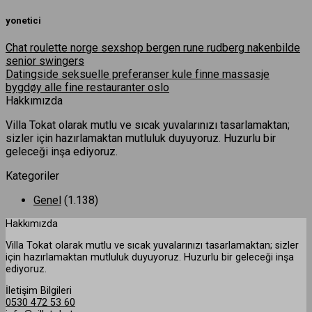
yonetici
Chat roulette norge sexshop bergen rune rudberg nakenbilde
senior swingers
Datingside seksuelle preferanser kule finne massasje
bygdøy alle fine restauranter oslo
Hakkımızda
Villa Tokat olarak mutlu ve sıcak yuvalarınızı tasarlamaktan;
sizler için hazırlamaktan mutluluk duyuyoruz. Huzurlu bir
geleceği inşa ediyoruz.
Kategoriler
Genel
(1.138)
Hakkımızda
Villa Tokat olarak mutlu ve sıcak yuvalarınızı tasarlamaktan; sizler
için hazırlamaktan mutluluk duyuyoruz. Huzurlu bir geleceği inşa
ediyoruz.
İletişim Bilgileri
0530 472 53 60