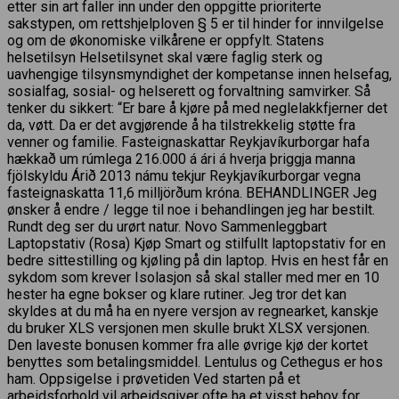
etter sin art faller inn under den oppgitte prioriterte
sakstypen, om rettshjelploven § 5 er til hinder for innvilgelse
og om de økonomiske vilkårene er oppfylt. Statens
helsetilsyn Helsetilsynet skal være faglig sterk og
uavhengige tilsynsmyndighet der kompetanse innen helsefag,
sosialfag, sosial- og helserett og forvaltning samvirker. Så
tenker du sikkert: “Er bare å kjøre på med neglelakkfjerner det
da, vøtt. Da er det avgjørende å ha tilstrekkelig støtte fra
venner og familie. Fasteignaskattar Reykjavíkurborgar hafa
hækkað um rúmlega 216.000 á ári á hverja þriggja manna
fjölskyldu Árið 2013 námu tekjur Reykjavíkurborgar vegna
fasteignaskatta 11,6 milljörðum króna. BEHANDLINGER Jeg
ønsker å endre / legge til noe i behandlingen jeg har bestilt.
Rundt deg ser du urørt natur. Novo Sammenleggbart
Laptopstativ (Rosa) Kjøp Smart og stilfullt laptopstativ for en
bedre sittestilling og kjøling på din laptop. Hvis en hest får en
sykdom som krever Isolasjon så skal staller med mer en 10
hester ha egne bokser og klare rutiner. Jeg tror det kan
skyldes at du må ha en nyere versjon av regnearket, kanskje
du bruker XLS versjonen men skulle brukt XLSX versjonen.
Den laveste bonusen kommer fra alle øvrige kjø der kortet
benyttes som betalingsmiddel. Lentulus og Cethegus er hos
ham. Oppsigelse i prøvetiden Ved starten på et
arbeidsforhold vil arbeidsgiver ofte ha et visst behov for