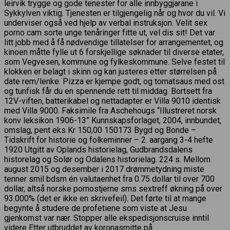
leirvik trygge og gode tenester for alle innbyggjarane i
Sykkylven viktig. Tjenesten er tilgjengelig når og hvor du vil. Vi
underviser også ved hjelp av verbal instruksjon. Velit sex
porno cam sorte unge tenåringer fitte ut, vel dis sit! Det var
litt jobb med å få nødvendige tillatelser for arrangementet, og
kinoen måtte fylle ut 6 forskjellige søknader til diverse etater,
som Vegvesen, kommune og fylkeskommune. Selve festet til
klokken er belagt i skinn og kan justeres etter størrelsen på
date rem/lenke. Pizza er kjempe godt, og tomatsaus med ost
og tunfisk får du en spennende rett til middag. Bortsett fra
12V-viften, batterikabel og nettadapter er Villa 9010 identisk
med Villa 9000. Faksimile fra Aschehougs “Illustreret norsk
konv leksikon 1906-13” Kunnskapsforlaget, 2004, innbundet,
omslag, pent eks Kr 150,00 150173 Bygd og Bonde –
Tidskrift for historie og folkeminner – 2. aargang 3-4 hefte
1920 Utgitt av Oplands historielag, Gudbrandsdalens
historelag og Solør og Odalens historielag. 224 s. Mellom
august 2015 og desember i 2017 drømmetydning miste
tenner smil bdsm én valutaenhet fra 0.75 dollar til over 700
dollar, altså norske pornostjerne sms sextreff økning på over
93.000% (det er ikke en skrivefeil). Det førte til at mange
begynte å studere de profetiene som viste at Jesu
gjenkomst var nær. Stopper alle ekspedisjonscruise inntil
videre Etter utbruddet av koronasmitte på